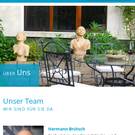
Uns
ÜBER
Unser Team
WIR SIND FÜR SIE DA
Hermann Brütsch