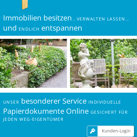
Immobilien besitzen
..
VERWALTEN LASSEN
..
und
entspannen
ENDLICH
besonderer Service
UNSER
INDIVIDUELLE
Papier­doku­mente Online
GESICHERT FÜR
JEDEN WEG-EIGENTÜMER
N
Kunden-Login
ü